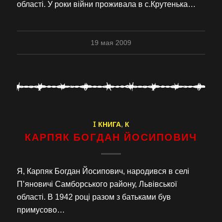
області. У роки війни проживала в с.Крутенька…
19 мая 2009
I КНИГА
,
К
КАРПЯК БОГДАН ЙОСИПОВИЧ
Я, Карпяк Богдан Йосипович, народився в селі
П’яновичі Самборського району, Львівської
області. В 1942 році разом з батьками був
примусово…