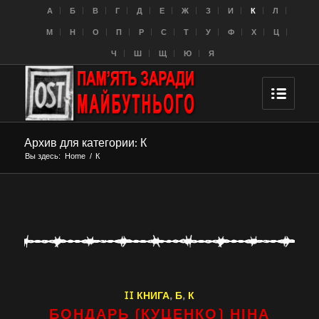
A
Б
В
Г
Д
Е
Ж
З
И
К
Л
M
Н
О
П
Р
С
Т
У
Ф
Х
Ц
Ч
Ш
Щ
Ю
Я
Архив для категории: К
Вы здесь:
Home
/
К
II КНИГА
,
Б
,
К
БОНДАРЬ (КУЦЕНКО) НІНА