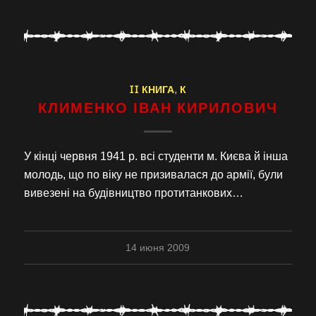
II КНИГА
,
К
КЛИМЕНКО ІВАН КИРИЛОВИЧ
У кінці червня 1941 р. всі студенти м. Києва й інша
молодь, що по віку не призивалася до армії, були
вивезені на будівництво протитанкових…
14 июня 2009