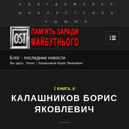
A
Б
В
Г
Д
Е
Ж
З
И
К
Л
M
Н
О
П
Р
С
Т
У
Ф
Х
Ц
Ч
Ш
Щ
Ю
Я
Блог - последние новости
Вы здесь:
Home
/
Калашников Борис Яковлевич
I КНИГА
,
К
КАЛАШНИКОВ БОРИС
ЯКОВЛЕВИЧ