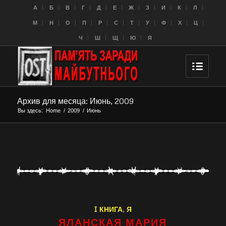
A
Б
В
Г
Д
Е
Ж
З
И
К
Л
M
Н
О
П
Р
С
Т
У
Ф
Х
Ц
Ч
Ш
Щ
Ю
Я
Архив для месяца: Июнь, 2009
Вы здесь:
Home
/
2009
/
Июнь
I КНИГА
,
Я
ЯЛАНСКАЯ МАРИЯ