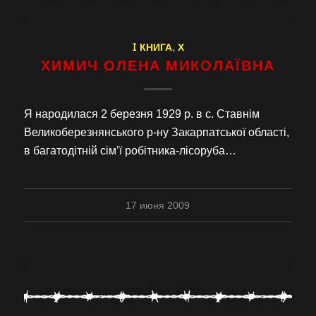
I КНИГА
,
Х
ХИМИЧ ОЛЕНА МИКОЛАЇВНА
Я народилася 2 березня 1929 р. в с. Ставнім
Великоберезнянського р-ну Закарпатської області,
в багатодітній сім’ї робітника-лісоруба…
17 июня 2009