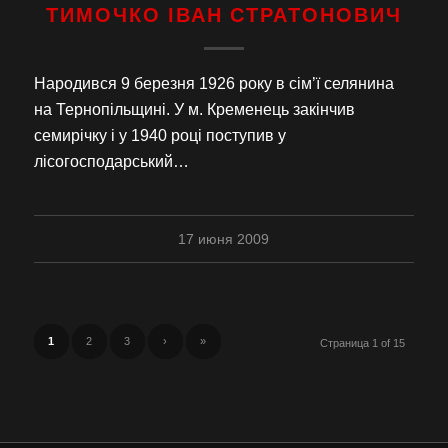
ТИМОЧКО ІВАН СТРАТОНОВИЧ
Народився 9 березня 1926 року в сім’ї селянина
на Тернопільщині. У м. Кременець закінчив
семирічку і у 1940 році поступив у
лісогосподарський…
17 июня 2009
1
2
3
›
»
Страница 1 of 15