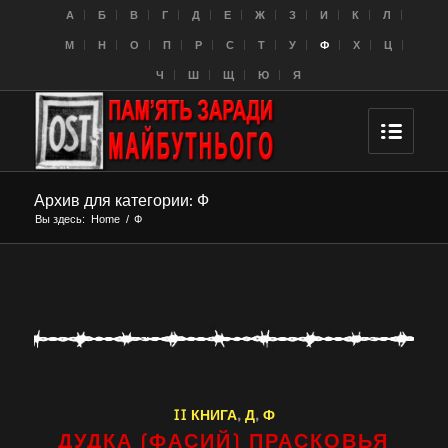
A
Б
В
Г
Д
Е
Ж
З
И
К
Л
M
Н
О
П
Р
С
Т
У
Ф
Х
Ц
Ч
Ш
Щ
Ю
Я
Архив для категории: Ф
Вы здесь:
Home
/
Ф
II КНИГА
,
Д
,
Ф
ДУДКА (ФАСИЙ) ПРАСКОВЬЯ