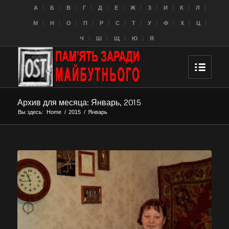
A
Б
В
Г
Д
Е
Ж
З
И
К
Л
M
Н
О
П
Р
С
Т
У
Ф
Х
Ц
Ч
Ш
Щ
Ю
Я
Архив для месяца: Январь, 2015
Вы здесь:
Home
/
2015
/
Январь