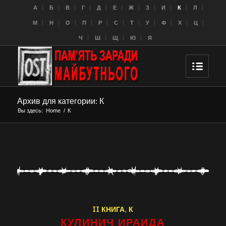
A
Б
В
Г
Д
Е
Ж
З
И
К
Л
M
Н
О
П
Р
С
Т
У
Ф
Х
Ц
Ч
Ш
Щ
Ю
Я
Архив для категории: К
Вы здесь:
Home
/
К
II КНИГА
,
К
КУЛИНИЧ ИРАИДА