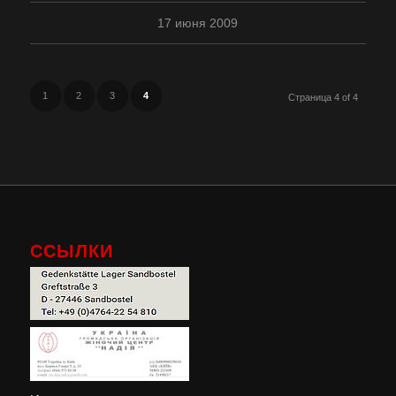
17 июня 2009
1
2
3
4
Страница 4 of 4
ССЫЛКИ