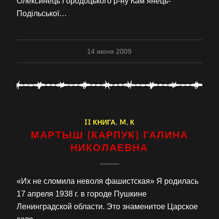
Олексинець Городоцького р-ну Кам’янець-
Подільської…
14 июня 2009
II КНИГА
,
M
,
К
МАРТЫШ (КАРПУК) ГАЛИНА
НИКОЛАЕВНА
«Их не сломила неволя фашистская» Я родилась
17 апреля 1938 г. в городе Пушкине
Ленинградской области. Это знаменитое Царское