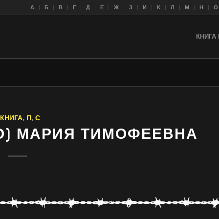
A
Б
В
Г
Д
Е
Ж
З
И
К
Л
M
Н
О
КНИГА 
 КНИГА
,
П
,
С
О) МАРИЯ ТИМОФЕЕВНА