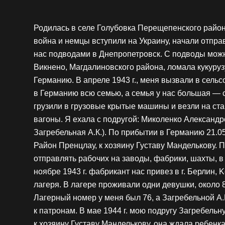
Родилась в селе Голубовка Перещепенского района
война и немцы вступили на Украину, начали отпр
нас подводами в Днепропетровск. С подводы можно
Викнено, Магдалиновского района, ломала кукуруз
Германию. В апреле 1943 г., меня вызвали в сельс
в Германию всю семью, а семья у нас большая — с
грузили в грузовые крытые машины и везли на ст
вагоны. Я ехала с подругой: Миколенко Александр
Загребельная А.К.). По прибытии в Германию 21.05
Район Пренцлау, к хозяину Густаву Манделькову. 
отправлять рабочих на заводы, фабрики, шахты, в
ноябре 1943 г. фабрикант нас привез в г. Берлин, 
лагеря. В лагере проживали одни девушки, около 
Лагерный номер у меня был 76, а Загребельной А.
к патронам. В мае 1944 г. мою подругу Загребельн
к хозяину Густаву Манделькову, она ждала ребенк