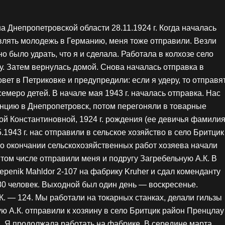
 Днепропетровской области 28.11.1924 г. Когда началась
авлять молодежь в Германию, меня тоже отправили. Везли
 было удрать, что я и сделала. Работала в колхозе село
у. Затем вернулась домой. Снова началась отправка в
овет в Петриковке и предупредили: если я удеру, то отправя
емеро детей. В начале мая 1943 г. началась отправка. Нас
анцию в Днепропетровск, потом перегоняли в товарные
ой Константиновной, 1924 г. рождения (ее девичья фамили
.1943 г. нас отправили в сельское хозяйство в село Бритцик
По окончании сельскохозяйственных работ хозяева начали
 том числе отправили меня и подругу Загребельную А.К. В
Kepenik Mahldor 2-107 на фабрику Kruher и сдал коменданту
80 человек. Выходной был один день — воскресенье.
К. — 124. Мы работали на токарных станках, делали гильзы
ую А.К. отправили к хозяину в село Бритцик район Пренцлау
а. Я продолжала работать на фабрике. В середине марта