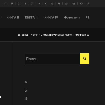
П
Р
С
Т
У
Ф
Х
Ц
Ч
Ш
Щ
Ю
Я
I
КНИГА II
КНИГА III
КНИГА IV
Фотостена
Вы здесь:
Home
/
Симак (Прудченко) Мария Тимофеевна
A
Б
В