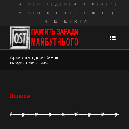
A
Б
В
Г
Д
Е
Ж
З
И
К
Л
M
Н
О
П
Р
С
Т
У
Ф
Х
Ц
Ч
Ш
Щ
Ю
Я
Архив тега для: Симак
Вы здесь:
Home
/
Симак
Записи