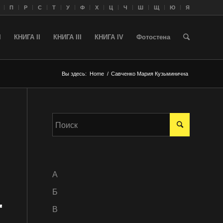
П
Р
С
Т
У
Ф
Х
Ц
Ч
Ш
Щ
Ю
Я
I
КНИГА II
КНИГА III
КНИГА IV
Фотостена
Вы здесь:
Home
/
Савченко Мария Кузьминична
A
Б
В