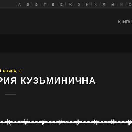
A
Б
В
Г
Д
Е
Ж
З
И
К
Л
M
Н
О
КНИГА 
I КНИГА
,
С
РИЯ КУЗЬМИНИЧНА