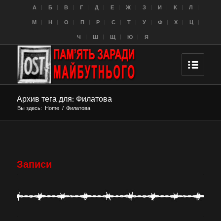
A
Б
В
Г
Д
Е
Ж
З
И
К
Л
M
Н
О
П
Р
С
Т
У
Ф
Х
Ц
Ч
Ш
Щ
Ю
Я
Архив тега для: Филатова
Вы здесь:
Home
/
Филатова
Записи