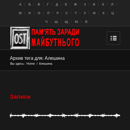
A
Б
В
Г
Д
Е
Ж
З
И
К
Л
M
Н
О
П
Р
С
Т
У
Ф
Х
Ц
Ч
Ш
Щ
Ю
Я
Архив тега для: Алешина
Вы здесь:
Home
/
Алешина
Записи