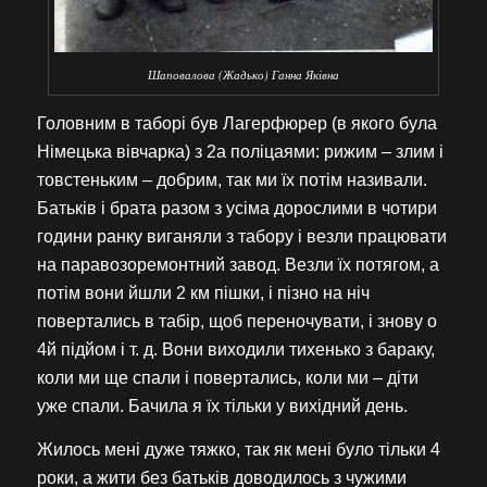
Шаповалова (Жадько) Ганна Яківна
Головним в таборі був Лагерфюрер (в якого була
Німецька вівчарка) з 2а поліцаями: рижим – злим і
товстеньким – добрим, так ми їх потім називали.
Батьків і брата разом з усіма дорослими в чотири
години ранку виганяли з табору і везли працювати
на паравозоремонтний завод. Везли їх потягом, а
потім вони йшли 2 км пішки, і пізно на ніч
повертались в табір, щоб переночувати, і знову о
4й підйом і т. д. Вони виходили тихенько з бараку,
коли ми ще спали і повертались, коли ми – діти
уже спали. Бачила я їх тільки у вихідний день.
Жилось мені дуже тяжко, так як мені було тільки 4
роки, а жити без батьків доводилось з чужими