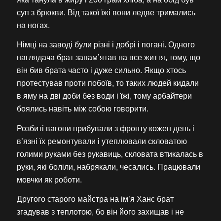
суп з брюкви. Від такої їжі вони ледве тримались
на ногах.
Німці на заводі були різні і добрі і погані. Одного
наглядача брат запам’ятав на все життя, тому, що
він бив брата часто і дуже сильно. Якщо хтось
протестував проти побоїв, то таких людей кидали
в яму на дві доби без води і їжі, тому арбайтери
боялись навіть між собою говорити.
Розбиті вагони прибували з фронту кожен день і
в’язні їх ремонтували і утеплювали скловатою
голими руками без рукавиць, скловата втикалась в
руки, які боліли, набрякали, чесались. Працювали
мовчки як роботи.
Другого старого майстра на ім’я Ханс брат
згадував з теплотою, бо він його захищав і не