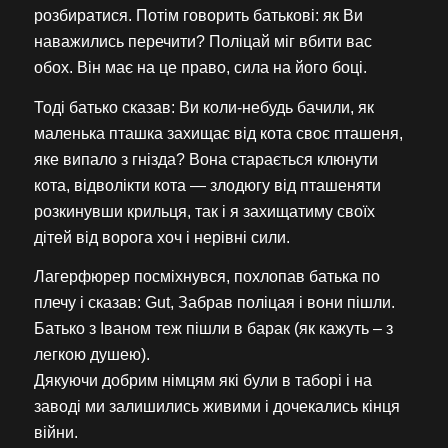
розбиратися. Потім говорить батькові: як Ви
наважились перечити? Поліцай міг вбити вас
обох. Він має на це право, сила на його боці.
Тоді батько сказав: Ви коли-небудь бачили, як
маленька пташка захищає від кота своє пташеня,
яке випало з гнізда? Вона старається клюнути
кота, відволікти кота — злодюгу від пташеняти
розкинувши крильця, так і я захищатиму своїх
дітей від ворога хоч і нерівні сили.
Лагерфюрер посміхнувся, похлопав батька по
плечу і сказав: Gut, Забрав поліцая і вони пішли.
Батько з Іваном теж пішли в барак (як кажуть – з
легкою душею).
Дякуючи добрим німцям які були в таборі і на
заводі ми залишились живими і дочекались кінця
війни.