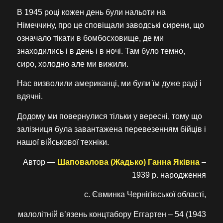
В 1945 році кожен день були нальоти на
Німеччину, про це сповіщали заводські сирени, що
означало тікати в бомбосховище, де ми
знаходились і в день і в ночі. Там було темно,
сиро, холодно але ми вижили.
Нас визволили американці, ми були їм дуже раді і
вдячні.
Додому ми повернулися тільки у вересні, тому що
залізниця була завантажена перевезенням бійців і
нашої військової техніки.
Автор —
Шаповалова (Жадько) Ганна Яківна
–
1939 р. народження
с. Євминка Чернігівської області,
малолітній в’язень концтабору Еггартен – 54 (1943