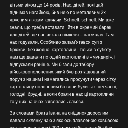
дітьми віком до 14 років. Нас, дітей, поліцай
піднімав нагайкою, бив нею по металевим 2х
ярусним ліжкам кричачи: Schnell, schnell. Ми вже
знали, що треба вставати і йти в окремий барак
для дітей, де нас чекала німкеня – наглядач. Там
нас годували. Особливо запам’ятався суп з
брюкви, без жодної картоплини і тільки в суботу
нам ще давали по одній картоплині в «мундирі», і
відпускали раніше. Ми бігали до табору
військовополонених, який був розташований
поруч з нашим і намагались просунути через сітку
картоплину полоненим бо вони були такі несчасні,
голодні, брудні, а коли брали в нас ці картоплини
то у них на очах з’являлись сльози.
За словами брата Івана на сніданок дорослим
давали склянку чаю з якоюсь плавленою ковбасою
яка танула в жиру і 200 грам хліба, а на обід був