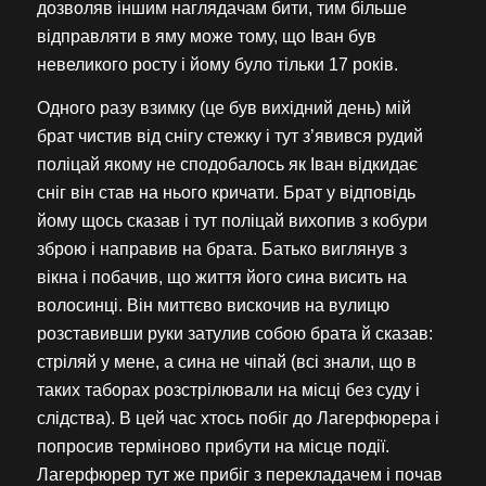
дозволяв іншим наглядачам бити, тим більше
відправляти в яму може тому, що Іван був
невеликого росту і йому було тільки 17 років.
Одного разу взимку (це був вихідний день) мій
брат чистив від снігу стежку і тут з’явився рудий
поліцай якому не сподобалось як Іван відкидає
сніг він став на нього кричати. Брат у відповідь
йому щось сказав і тут поліцай вихопив з кобури
зброю і направив на брата. Батько виглянув з
вікна і побачив, що життя його сина висить на
волосинці. Він миттєво вискочив на вулицю
розставивши руки затулив собою брата й сказав:
стріляй у мене, а сина не чіпай (всі знали, що в
таких таборах розстрілювали на місці без суду і
слідства). В цей час хтось побіг до Лагерфюрера і
попросив терміново прибути на місце події.
Лагерфюрер тут же прибіг з перекладачем і почав