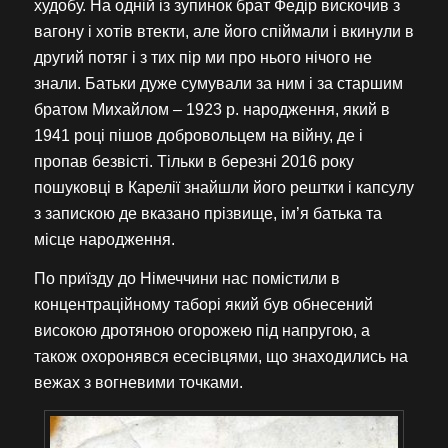
худобу. На одній із зупинок брат Федір вискочив з
вагону і хотів втекти, але його спіймали і вкинули в
другий потяг і з тих пір ми про нього нічого не
знали. Батьки дуже сумували за ним і за старшим
братом Михайлом – 1923 р. народження, який в
1941 році пішов добровольцем на війну, де і
пропав безвісті. Тільки в березні 2016 року
пошуковці в Карелії знайшли його рештки і капсулу
з запискою де вказано прізвище, ім’я батька та
місце народження.
По приїзду до Німеччини нас помістили в
концентраційному таборі який був обнесений
високою дротяною огорожею під напругою, а
також охоронявся есесівцями, що знаходились на
вежах з вогневими точками.