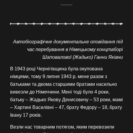
Автобіографічне документальне оповідання під
час перебування в Німецькому концтаборі
Шаповалової (Жадько) Ганни Яківни
В 1943 році Чернігівщина була окупована
німцями, тому 9 липня 1943 р. мене разом з
батьками та двома старшими братами насильно
вивезли до Німеччини. Мені тоді було 4 роки,
батьку – Жадько Якову Денисовичу – 53 роки, мамі
– Хартині Василівні – 47, брату Федору – 18, брату
Івану 17 років.
Везли нас товарним потягом, яким перевозили