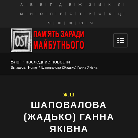
A
Б
В
Г
Д
Е
Ж
З
И
К
Л
M
Н
О
П
Р
С
Т
У
Ф
Х
Ц
Ч
Ш
Щ
Ю
Я
Блог - последние новости
Вы здесь:
Home
/
Шаповалова (Жадько) Ганна Яківна
Ж
,
Ш
ШАПОВАЛОВА
(ЖАДЬКО) ГАННА
ЯКІВНА