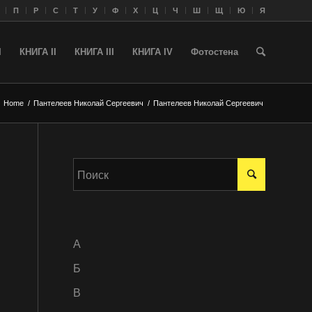
П
Р
С
Т
У
Ф
Х
Ц
Ч
Ш
Щ
Ю
Я
I
КНИГА II
КНИГА III
КНИГА IV
Фотостена
Home
/
Пантелеев Николай Сергеевич
/
Пантелеев Николай Сергеевич
A
Б
В