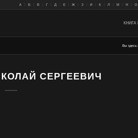
A
Б
В
Г
Д
Е
Ж
З
И
К
Л
M
Н
О
КНИГА 
Вы здесь:
ИКОЛАЙ СЕРГЕЕВИЧ