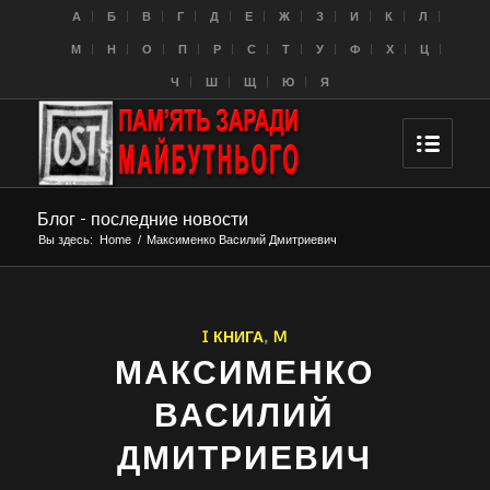
A
Б
В
Г
Д
Е
Ж
З
И
К
Л
M
Н
О
П
Р
С
Т
У
Ф
Х
Ц
Ч
Ш
Щ
Ю
Я
Блог - последние новости
Вы здесь:
Home
/
Максименко Василий Дмитриевич
I КНИГА
,
M
МАКСИМЕНКО
ВАСИЛИЙ
ДМИТРИЕВИЧ