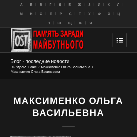
A
Б
В
Г
Д
Е
Ж
З
И
К
Л
M
Н
О
П
Р
С
Т
У
Ф
Х
Ц
Ч
Ш
Щ
Ю
Я
Блог - последние новости
Вы здесь:
Home
/
Максименко Ольга Васильевна
/
Максименко Ольга Васильевна
МАКСИМЕНКО ОЛЬГА
ВАСИЛЬЕВНА