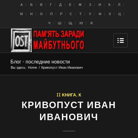
A
Б
В
Г
Д
Е
Ж
З
И
К
Л
M
Н
О
П
Р
С
Т
У
Ф
Х
Ц
Ч
Ш
Щ
Ю
Я
Блог - последние новости
Вы здесь:
Home
/
Кривопуст Иван Иванович
II КНИГА
,
К
КРИВОПУСТ ИВАН
ИВАНОВИЧ