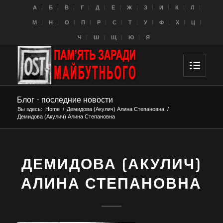
A
Б
В
Г
Д
Е
Ж
З
И
К
Л
M
Н
О
П
Р
С
Т
У
Ф
Х
Ц
Ч
Ш
Щ
Ю
Я
Блог - последние новости
Вы здесь:
Home
/
Демидова (Акулич) Алина Степановна
/
Демидова (Акулич) Алина Степановна
ДЕМИДОВА (АКУЛИЧ)
АЛИНА СТЕПАНОВНА