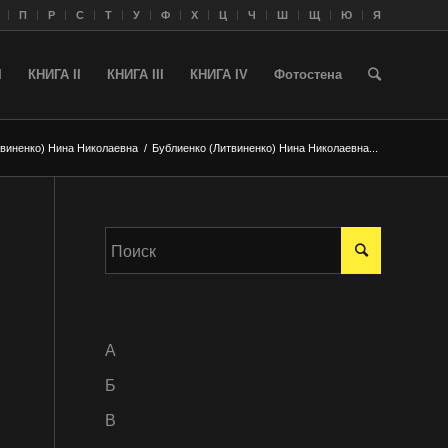
П
Р
С
Т
У
Ф
Х
Ц
Ч
Ш
Щ
Ю
Я
I
КНИГА II
КНИГА III
КНИГА IV
Фотостена
твиненко) Нина Николаевна
/
Бублиенко (Литвиненко) Нина Николаевна...
A
Б
В