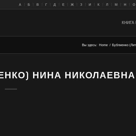
A
Б
В
Г
Д
Е
Ж
З
И
К
Л
M
Н
О
КНИГА 
Вы здесь:
Home
/
Бублиенко (Ли
ЕНКО) НИНА НИКОЛАЕВНА