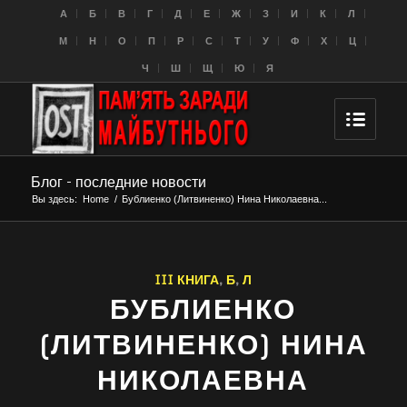
A
Б
В
Г
Д
Е
Ж
З
И
К
Л
M
Н
О
П
Р
С
Т
У
Ф
Х
Ц
Ч
Ш
Щ
Ю
Я
Блог - последние новости
Вы здесь:
Home
/
Бублиенко (Литвиненко) Нина Николаевна...
III КНИГА
,
Б
,
Л
БУБЛИЕНКО
(ЛИТВИНЕНКО) НИНА
НИКОЛАЕВНА