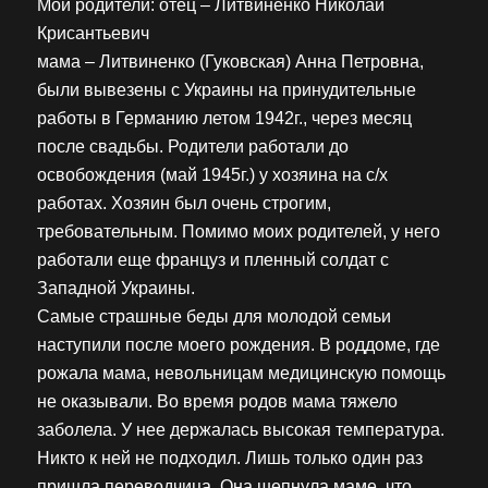
Мои родители: отец – Литвиненко Николай
Крисантьевич
мама – Литвиненко (Гуковская) Анна Петровна,
были вывезены с Украины на принудительные
работы в Германию летом 1942г., через месяц
после свадьбы. Родители работали до
освобождения (май 1945г.) у хозяина на с/х
работах. Хозяин был очень строгим,
требовательным. Помимо моих родителей, у него
работали еще француз и пленный солдат с
Западной Украины.
Самые страшные беды для молодой семьи
наступили после моего рождения. В роддоме, где
рожала мама, невольницам медицинскую помощь
не оказывали. Во время родов мама тяжело
заболела. У нее держалась высокая температура.
Никто к ней не подходил. Лишь только один раз
пришла переводчица. Она шепнула маме, что