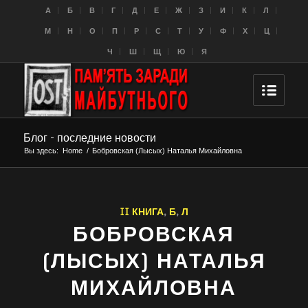
A
Б
В
Г
Д
Е
Ж
З
И
К
Л
M
Н
О
П
Р
С
Т
У
Ф
Х
Ц
Ч
Ш
Щ
Ю
Я
Блог - последние новости
Вы здесь:
Home
/
Бобровская (Лысых) Наталья Михайловна
II КНИГА
,
Б
,
Л
БОБРОВСКАЯ
(ЛЫСЫХ) НАТАЛЬЯ
МИХАЙЛОВНА