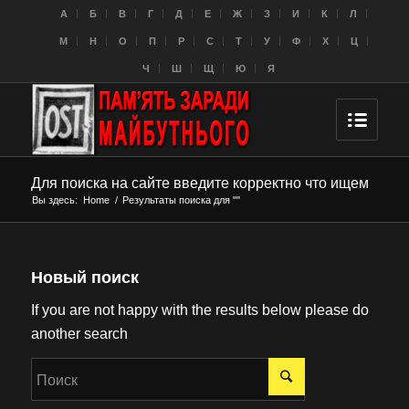
A
Б
В
Г
Д
Е
Ж
З
И
К
Л
M
Н
О
П
Р
С
Т
У
Ф
Х
Ц
Ч
Ш
Щ
Ю
Я
Для поиска на сайте введите корректно что ищем
Вы здесь:
Home
/
Результаты поиска для ""
Новый поиск
If you are not happy with the results below please do
another search