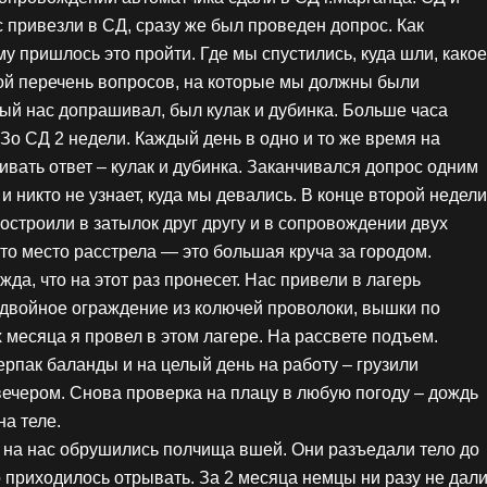
с привезли в СД, сразу же был проведен допрос. Как
му пришлось это пройти. Где мы спустились, куда шли, какое
шой перечень вопросов, на которые мы должны были
ый нас допрашивал, был кулак и дубинка. Больше часа
о СД 2 недели. Каждый день в одно и то же время на
ивать ответ – кулак и дубинка. Заканчивался допрос одним
 никто не узнает, куда мы девались. В конце второй недели
построили в затылок друг другу и в сопровождении двух
что место расстрела — это большая круча за городом.
да, что на этот раз пронесет. Нас привели в лагерь
двойное ограждение из колючей проволоки, вышки по
 месяца я провел в этом лагере. На рассвете подъем.
ерпак баланды и на целый день на работу – грузили
ечером. Снова проверка на плацу в любую погоду – дождь
на теле.
– на нас обрушились полчища вшей. Они разъедали тело до
о приходилось отрывать. За 2 месяца немцы ни разу не дал