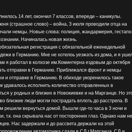
нилось 14 лет, окончил 7 классов, впереди – каникулы.
июня (страшное слово) – война, 3 июля проводили отца на
ничали немцы. Новые слова: полиция, жандармерия, гестапо
сознании. Начиналась новая жизнь.
обязательная регистрация с обязательной еженедельной
ежи в Германию. Мне не хотелоь уезжать из дома, и я уше
 Там я работал в колхозе им.Коминтерна ездовым до октября
жать отправки в Германию. Приближался фронт и немцы
 и отправке в Германию. В обиходе укоренилось такое
м удавалось исполнить количество отправленных в
ься у родных и близких в Новокиевке и на Марганце. Но эт
во близкие люди могли пострадать вплоть до расстрела. В
ом решили вернуться домой. Вышли где-то часа в 3 ночи и
, т.к. она скрывала нас от посторонних глаз. Однако нам н
цев. Нас задержали и до рассвета держали на этой
 сопровождении автоматчика сдали в СД г.Марганца. СД и