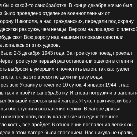
я бы о какой-то санобработке. В конце декабря ночью был
раз было проведено отделение военнопленных от
рону Никополя, а нас, гражданских, передали под охрану
десятки раз хуже, чем немцы. Верхом на лошадях, с плетко
нибудь скот. Всю дорогу над нашими головами свистели
 лопалась от этих ударов.
 было 2-3 декабря 1943 года. За трое суток поезд проехал
Через трое суток первый раз остановили эшелон в степи и
ть выбросить умерших и почистить вагон, так как туалет
нега, т.к. за это время не дали ни разу воды.
ез всю Украину в течение 10 суток. 4 января 1944 г. нас
ться и пройти санобработку. И снова погрузили в вагоны 
ыл большой пересыльный лагерь. Я уже практически без
ы обе ступни и воспаление легких. В лагере друзья
Он осмотрел ноги, послушал легкие и в единственное
ло кость, все пройдет. В отношении воспаления легких он
дели в этом лагере были спасением. Нас никуда не брали,