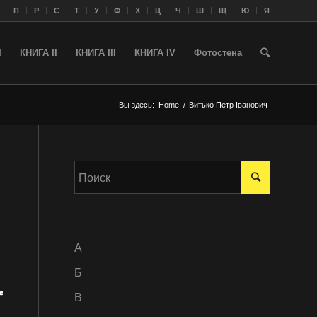
П
Р
С
Т
У
Ф
Х
Ц
Ч
Ш
Щ
Ю
Я
I
КНИГА II
КНИГА III
КНИГА IV
Фотостена
Вы здесь:
Home
/
Витько Петр Іванович
A
Б
В