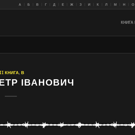
A
Б
В
Г
Д
Е
Ж
З
И
К
Л
M
Н
О
КНИГА 
II КНИГА
,
В
ЕТР ІВАНОВИЧ