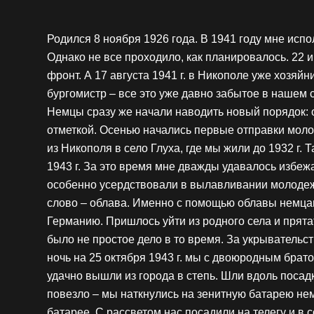
Родился 8 ноября 1926 года. В 1941 году мне испол
Однако не все проходило, как планировалось. 22 
фронт. А 17 августа 1941 г. в Никополе уже хозяй
бургомистр – все это уже давно забытое в нашем 
Немцы сразу же начали наводить новый порядок: 
отметкой. Осенью начались первые отправки молод
из Никополя в село Глуха, где мы жили до 1932 г.
1943 г. За это время мне дважды удавалось избе
особенно усердствовали в вылавливании молодежи
слово – облава. Именно с помощью облавы немца
Германию. Пришлось уйти из родного села и прятат
было не простое дело в то время. За укрывательст
ночь на 25 октября 1943 г. мы с двоюродным брат
удачно вышли из города в степь. Шли вдоль посадки
повезло – мы наткнулись на зенитную батарею нем
батарее. С рассветом нас посадили на телегу и в