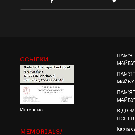
ПАМ’Я
ССЫЛКИ
МАЙБУТ
ПАМ’Я
МАЙБУТ
ПАМ’Я
МАЙБУТ
Интервью
ВІДГОМ
ПОНЕВІ
Карта с
MEMORIALS/