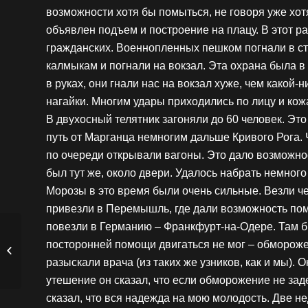
возможности хотя бы помыться, не говоря уже хот
объявлен подъем и построение на плацу. В этот 
гражданских. Военнопленных пешком погнали в сто
калмыкам и погнали на вокзал. Эта охрана была в 
в руках, они гнали нас на вокзал хуже, чем какой-
нагайки. Многим удары приходились по лицу и кожа
В двухосный телятник загоняли до 60 человек. Это
путь от Марганца немногим дальше Кривого Рога. 
по очереди открывали вагоны. Это дало возможнос
был тут же, около двери. Удалось набрать немного с
Морозы в это время были очень сильные. Везли чер
привезли в Перемышль, где дали возможность помы
повезли в Германию – Франкфурт-на-Одере. Там б
Висковская (Гаркуша)
посторонней помощи двигаться не мог – обморожен
Ольга Кондратьевна
разыскали врача (из таких же узников, как и мы). 
утешение он сказал, что если обморожение не заде
сказал, что вся надежда на мою молодость. Две не