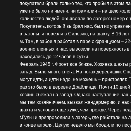
покупатели брали только тех, кто пробыл в этом л
уже не было ни имени, ни фамилии – на шею желез
количество людей, объявляли по лагерю: номер с та
Покупатель, который выбрал нас, был из управлен
в вагоны, и повезли в Силезию, на шахту. В 16 лет
м. Там, в забое я работал в паре с французом – 
военнопленных и нас, вывозили на поверхность в
находились до 12 часов в сутки.
Февраль 1945 г. Фронт все ближе. Хозяева шахты 
запад. Было много снега. На ногах деревяшки. Сн
могут идти, а идти надо, не можешь – пристрелят
раз это было в деревне Драйлинде. Почти 10 дне
хозяин сбежал на запад. Однако наступление наши
мы там хозяйничаем, вызвал жандармерию, и нас о
шахта и условия еще хуже, чем прежде. Через нед
г.Гульч и препроводили в лагерь, где работали на 
в конце апреля. Целую неделю мы бродили по лесу