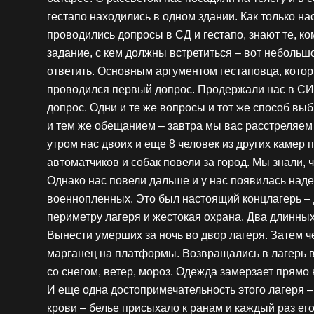
гестапо находились в одном здании. Как только на
проводились допросы в СД и гестапо, знают те, ко
задание, с кем должны встретиться – вот неболь
ответить. Основным аргументом гестаповца, котор
проводился первый допрос. Продержали нас в СИЗ
допрос. Одни и те же вопросы и тот же способ выб
и тем же обещанием – завтра мы вас расстреляем и
утром нас двоих и еще 8 человек из других камер 
автоматчиков и собак повели за город. Мы знали, 
Однако нас повели дальше и у нас появилась надеж
военнопленных. Это был настоящий концлагерь – 
периметру лагеря и жестокая охрана. Два длинных
Вынести умерших за ночь во двор лагеря. Затем ч
марганец на платформы. Возвращались в лагерь в
со снегом, ветер, мороз. Одежда замерзает прямо 
И еще одна достопримечательность этого лагеря 
крови – белье присыхало к ранам и каждый раз ег