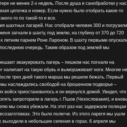
агере не менее 2-х недель. После душа и санобработки у нас
ная цепочка и номер. Если нужно было отобрать какое-то
кого-то по такой-то и все.
ия шахтных лагарей. Нас отобрали человек 300 и погрузили
 меня загнали в шахту, под землю, на глубину от 370 до 720
22-х летним парнем Роне Лароном. В шахту первыми опускал
 последнюю очередь. Таким образом под землей мы
решают эвакуировать лагерь – пешком нас погнали на
ег налипает на такую обувь и вымораживает ноги. Многие н
. После трех дней такого марша мы решили бежать. Первый
й мы наслаждались свободой на брошенном подворье –
х войск приостановилось и он вернулся домой. Увидел, что
пять запроторили в лагерь г. Пшов (Чехословакия), и внов
елю мы снова убежали. На этот раз нас задержали полицаи
лесозаготовках. Это было полегче. Из этого ларегя мы ушли
, выходили в небольшие селения в горах. 6 апреля мы