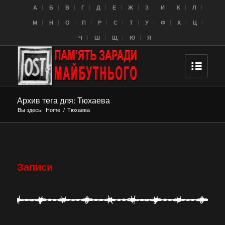
A
Б
В
Г
Д
Е
Ж
З
И
К
Л
M
Н
О
П
Р
С
Т
У
Ф
Х
Ц
Ч
Ш
Щ
Ю
Я
Архив тега для: Тюхаева
Вы здесь:
Home
/
Тюхаева
Записи