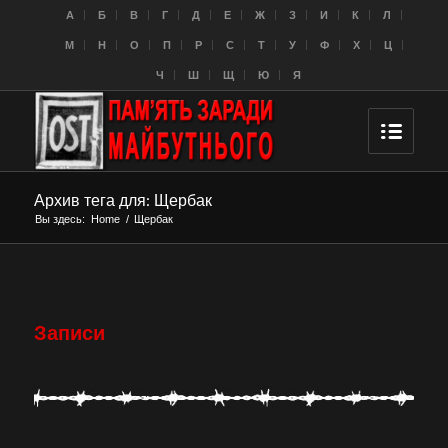
A
Б
В
Г
Д
Е
Ж
З
И
К
Л
M
Н
О
П
Р
С
Т
У
Ф
Х
Ц
Ч
Ш
Щ
Ю
Я
Архив тега для: Щербак
Вы здесь:
Home
/
Щербак
Записи