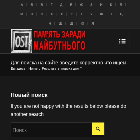
A
Б
В
Г
Д
Е
Ж
З
И
К
Л
M
Н
О
П
Р
С
Т
У
Ф
Х
Ц
Ч
Ш
Щ
Ю
Я
Для поиска на сайте введите корректно что ищем
Вы здесь:
Home
/
Результаты поиска для ""
Новый поиск
If you are not happy with the results below please do
another search