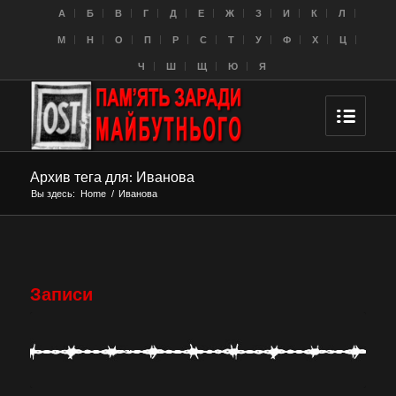
A
Б
В
Г
Д
Е
Ж
З
И
К
Л
M
Н
О
П
Р
С
Т
У
Ф
Х
Ц
Ч
Ш
Щ
Ю
Я
Архив тега для: Иванова
Вы здесь:
Home
/
Иванова
Записи