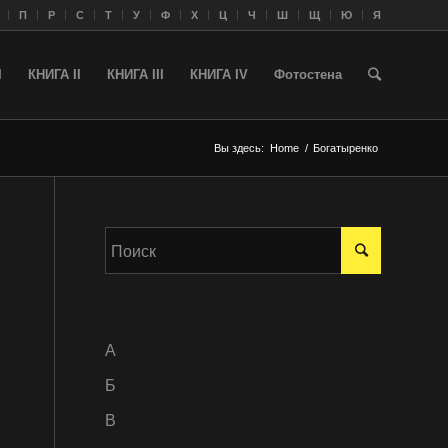
П
Р
С
Т
У
Ф
Х
Ц
Ч
Ш
Щ
Ю
Я
I
КНИГА II
КНИГА III
КНИГА IV
Фотостена
Вы здесь:
Home
/
Богатыренко
A
Б
В