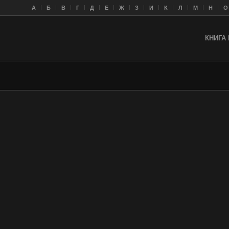
A
Б
В
Г
Д
Е
Ж
З
И
К
Л
M
Н
О
КНИГА 