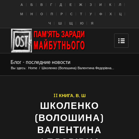
A
Б
В
Г
Д
Е
Ж
З
И
К
Л
M
Н
О
П
Р
С
Т
У
Ф
Х
Ц
Ч
Ш
Щ
Ю
Я
Блог - последние новости
Вы здесь:
Home
/
Школенко (Волошина) Валентина Федорівна...
II КНИГА
,
В
,
Ш
ШКОЛЕНКО
(ВОЛОШИНА)
ВАЛЕНТИНА