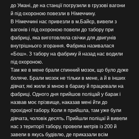
до Умані, де на станції погрузили в грузові вагони
й під охороною повезли в Німеччину.
В Німеччині нас привезли в м.Байєр, вивели з
вагонів і під охороною повели до табору при
фабриці, яка виготовляла свічки для двигунів
внутрішнього згорання. Фабрика називалася
«Бош». З табору на фабрику й назад нас водили
під охороною.
Там же в мене брали спинний мозок, що було дуже
боляче. Брали мозок не тільки в мене, а й в інших
дівчат, які жили зі мною в бараку й працювали на
фабриці. Одного дня прийшов поліцай у барак і
назвав моє прізвище, наказав мені йти до
прохідної табору. Коли я прийшла, там уже були
дівчата, чоловік десять. Прийшли поліцаї й вивели
нас з території табору, провели метрів із 200 й
завели в якусь будівлю, де приказали всім