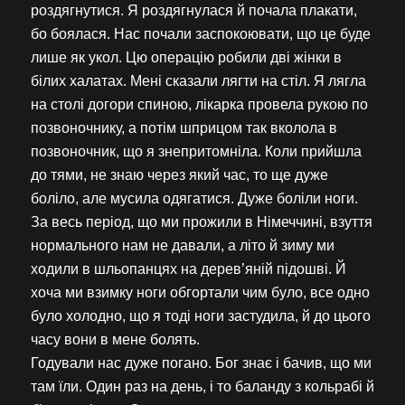
роздягнутися. Я роздягнулася й почала плакати,
бо боялася. Нас почали заспокоювати, що це буде
лише як укол. Цю операцію робили дві жінки в
білих халатах. Мені сказали лягти на стіл. Я лягла
на столі догори спиною, лікарка провела рукою по
позвоночнику, а потім шприцом так вколола в
позвоночник, що я знепритомніла. Коли прийшла
до тями, не знаю через який час, то ще дуже
боліло, але мусила одягатися. Дуже боліли ноги.
За весь період, що ми прожили в Німеччині, взуття
нормального нам не давали, а літо й зиму ми
ходили в шльопанцях на дерев’яній підошві. Й
хоча ми взимку ноги обгортали чим було, все одно
було холодно, що я тоді ноги застудила, й до цього
часу вони в мене болять.
Годували нас дуже погано. Бог знає і бачив, що ми
там їли. Один раз на день, і то баланду з кольрабі й