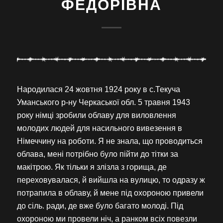
ФЕДОРІВНА
Народилася 24 жовтня 1924 року в с.Текуча
Уманського р-ну Черкаської обл. 5 травня 1943
року німці зробили облаву для виловлення
молодих людей для насильного вивезення в
Німеччину на роботи. Я не знала, що проводиться
облава, мені потрібно було пійти до тітки за
макітрою. Як тільки я злізла з горища, де
переховувалася, й вийшла на вулицю, то одразу ж
потрапила в облаву, й мене під охороною привели
до сіль. ради, де вже було багато молоді. Під
охороною ми провели ніч, а ранком всіх повезли