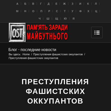
A
Б
В
Г
Д
Е
Ж
З
И
К
Л
M
Н
О
П
Р
С
Т
У
Ф
Х
Ц
Ч
Ш
Щ
Ю
Я
Блог - последние новости
Вы здесь:
Home
/
Преступления фашистских оккупантов
/
Преступления фашистских оккупантов
ПРЕСТУПЛЕНИЯ
ФАШИСТСКИХ
ОККУПАНТОВ