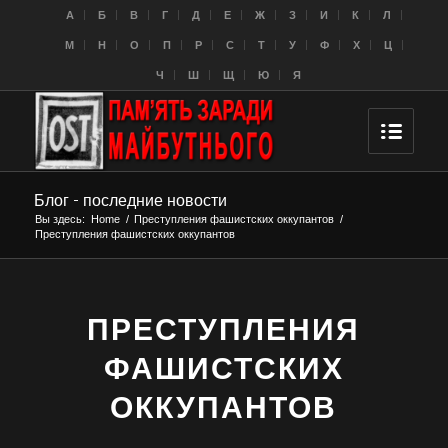
A
Б
В
Г
Д
Е
Ж
З
И
К
Л
M
Н
О
П
Р
С
Т
У
Ф
Х
Ц
Ч
Ш
Щ
Ю
Я
Блог - последние новости
Вы здесь:
Home
/
Преступления фашистских оккупантов
/
Преступления фашистских оккупантов
ПРЕСТУПЛЕНИЯ
ФАШИСТСКИХ
ОККУПАНТОВ