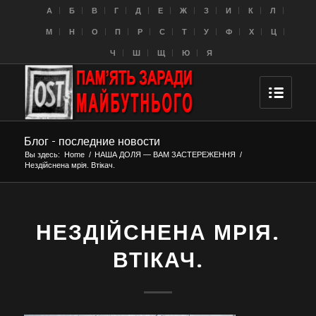
A
Б
В
Г
Д
Е
Ж
З
И
К
Л
M
Н
О
П
Р
С
Т
У
Ф
Х
Ц
Ч
Ш
Щ
Ю
Я
Блог - последние новости
Вы здесь:
Home
/
НАША ДОЛЯ — ВАМ ЗАСТЕРЕЖЕННЯ
/
Нездійснена мрія. Втікач.
НЕЗДІЙСНЕНА МРІЯ.
ВТІКАЧ.