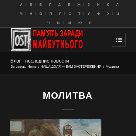
A
Б
В
Г
Д
Е
Ж
З
И
К
Л
M
Н
О
П
Р
С
Т
У
Ф
Х
Ц
Ч
Ш
Щ
Ю
Я
Блог - последние новости
Вы здесь:
Home
/
НАША ДОЛЯ — ВАМ ЗАСТЕРЕЖЕННЯ
/
Молитва
МОЛИТВА