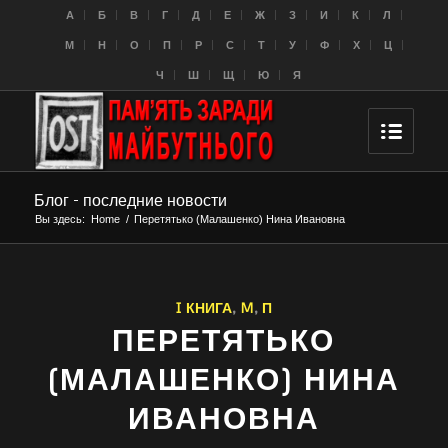
A
Б
В
Г
Д
Е
Ж
З
И
К
Л
M
Н
О
П
Р
С
Т
У
Ф
Х
Ц
Ч
Ш
Щ
Ю
Я
Блог - последние новости
Вы здесь:
Home
/
Перетятько (Малашенко) Нина Ивановна
I КНИГА
,
M
,
П
ПЕРЕТЯТЬКО
(МАЛАШЕНКО) НИНА
ИВАНОВНА