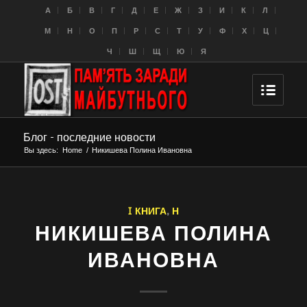
A
Б
В
Г
Д
Е
Ж
З
И
К
Л
M
Н
О
П
Р
С
Т
У
Ф
Х
Ц
Ч
Ш
Щ
Ю
Я
Блог - последние новости
Вы здесь:
Home
/
Никишева Полина Ивановна
I КНИГА
,
Н
НИКИШЕВА ПОЛИНА
ИВАНОВНА