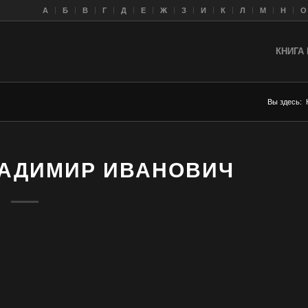
A
Б
В
Г
Д
Е
Ж
З
И
К
Л
M
Н
О
КНИГА 
Вы здесь:
ЛАДИМИР ИВАНОВИЧ