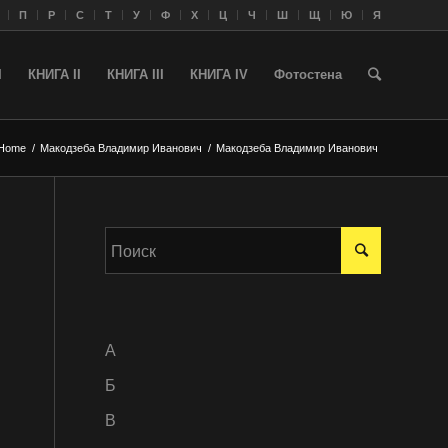
П
Р
С
Т
У
Ф
Х
Ц
Ч
Ш
Щ
Ю
Я
I
КНИГА II
КНИГА III
КНИГА IV
Фотостена
Home
/
Макодзеба Владимир Иванович
/
Макодзеба Владимир Иванович
A
Б
В