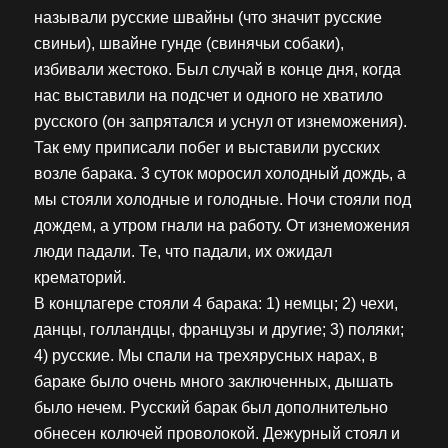
называли русские швайны (что значит русские
свиньи), швайне гунде (свинячьи собаки),
избивали жестоко. Был случай в конце дня, когда
нас выставили на подсчет и одного не хватило
русского (он запрятался и уснул от изнеможения).
Так ему приписали побег и выставили русских
возле барака. 3 суток моросил холодный дождь, а
мы стояли холодные и голодные. Ночи стояли под
дождем, а утром гнали на работу. От изнеможения
люди падали. Те, что падали, их ожидал
крематорий.
В концлагере стояли 4 барака: 1) немцы; 2) чехи,
данцы, голландцы, французы и другие; 3) поляки;
4) русские. Мы спали на трехярусных нарах, в
бараке было очень много заключенных, дышать
было нечем. Русский барак был дополнительно
обнесен колючей проволокой. Дежурный стоял и