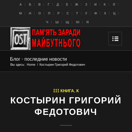
A
Б
В
Г
Д
Е
Ж
З
И
К
Л
M
Н
О
П
Р
С
Т
У
Ф
Х
Ц
Ч
Ш
Щ
Ю
Я
Блог - последние новости
Вы здесь:
Home
/
Костырин Григорий Федотович
III КНИГА
,
К
КОСТЫРИН ГРИГОРИЙ
ФЕДОТОВИЧ