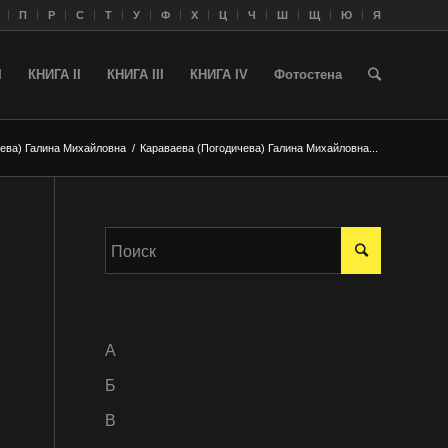
П
Р
С
Т
У
Ф
Х
Ц
Ч
Ш
Щ
Ю
Я
I
КНИГА II
КНИГА III
КНИГА IV
Фотостена
чева) Галина Михайловна
/
Караваева (Погодичева) Галина Михайловна...
A
Б
В