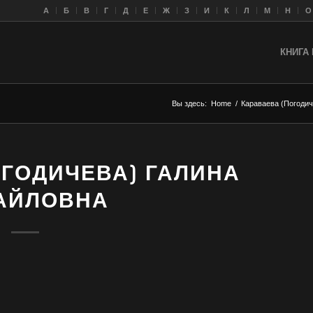
A
Б
В
Г
Д
Е
Ж
З
И
К
Л
M
Н
О
КНИГА 
Вы здесь:
Home
/
Караваева (Погоди
ОГОДИЧЕВА) ГАЛИНА
АЙЛОВНА