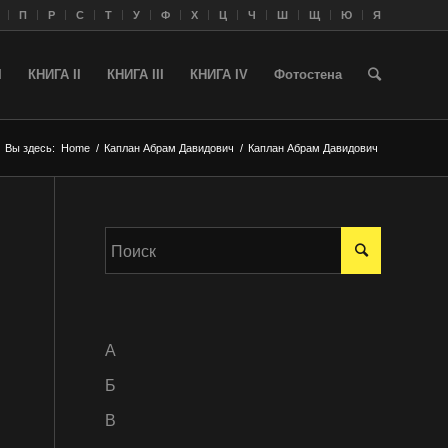
П
Р
С
Т
У
Ф
Х
Ц
Ч
Ш
Щ
Ю
Я
I
КНИГА II
КНИГА III
КНИГА IV
Фотостена
Вы здесь:
Home
/
Каплан Абрам Давидович
/
Каплан Абрам Давидович
A
Б
В