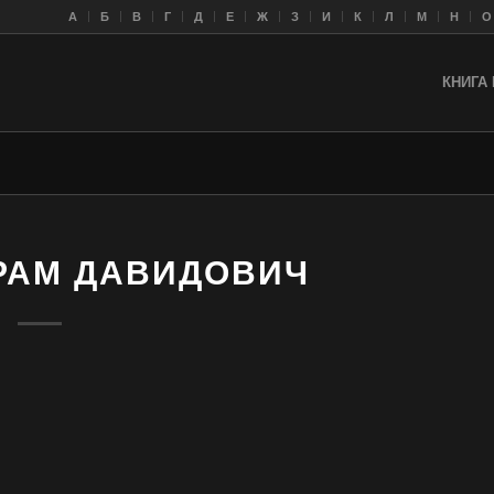
A
Б
В
Г
Д
Е
Ж
З
И
К
Л
M
Н
О
КНИГА 
РАМ ДАВИДОВИЧ