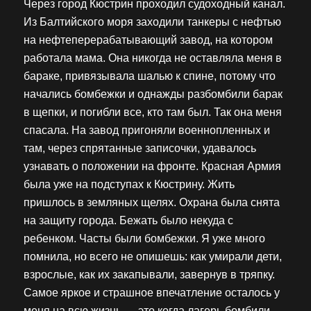
Через город Кюстрин проходил судоходный канал.
Из Балтийского моря заходили танкеры с нефтью
на нефтеперерабатывающий завод, на котором
работала мама. Она никогда не оставляла меня в
бараке, привязывала шалью к спине, потому что
начались бомбежки и однажды разбомбили барак
в щепки, и погибли все, кто там был. Так она меня
спасала. На завод пригоняли военнопленных и
там, через спрятанные записочки, удавалось
узнавать о положении на фронте. Красная Армия
была уже на подступах к Кюстрину. Жить
пришлось в земляных щелях. Охрана была снята
на защиту города. Бежать было некуда с
ребенком. Часты были бомбежки. Я уже много
помнила, но всего не опишешь: как умирали дети,
взрослые, как их закапывали, завернув в тряпку.
Самое яркое и страшное впечатление осталось у
меня на всю жизнь — это когда лагерь бомбили