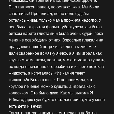
знакомых. Он воевал на Калининском фронте.
Был кантужен, ранен, но остался жив. Мы были
счастливы! Прошли ад, но по воле судьбы
остались живы, только мама прожила недолго. У
нее была открытая форма туберкулеза, а я была
битком набита глистами и была очень худой, пока
меня не освободили от них. Взрослые плакали на
празднике нашей встречи, глядя на меня: мне
дали сваренное всмятку яичко, а я им играла как
круглым камешком, не зная, что его можно кушать,
но когда я нечаянно его разбила и из него потекла
жидкость, я испугалась: «Из камня течет
жидкость!» Была в шоке. Я не понимала, что
круглое печенье можно кушать, а играла как с
колесиком. Это было дико. Как мы выжили?!
Я благодарю судьбу, что осталась жива, что у меня
есть дети и внуки!
Тогда, в лагере я помню, смотрела на небо, на