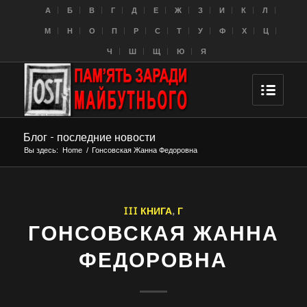
A
Б
В
Г
Д
Е
Ж
З
И
К
Л
M
Н
О
П
Р
С
Т
У
Ф
Х
Ц
Ч
Ш
Щ
Ю
Я
Блог - последние новости
Вы здесь:
Home
/
Гонсовская Жанна Федоровна
III КНИГА
,
Г
ГОНСОВСКАЯ ЖАННА
ФЕДОРОВНА