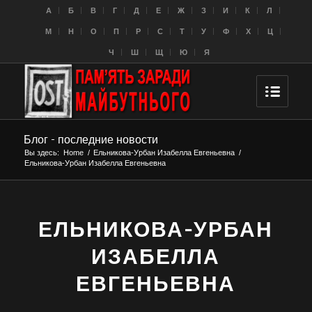
A
Б
В
Г
Д
Е
Ж
З
И
К
Л
M
Н
О
П
Р
С
Т
У
Ф
Х
Ц
Ч
Ш
Щ
Ю
Я
Блог - последние новости
Вы здесь:
Home
/
Ельникова-Урбан Изабелла Евгеньевна
/
Ельникова-Урбан Изабелла Евгеньевна
ЕЛЬНИКОВА-УРБАН
ИЗАБЕЛЛА
ЕВГЕНЬЕВНА