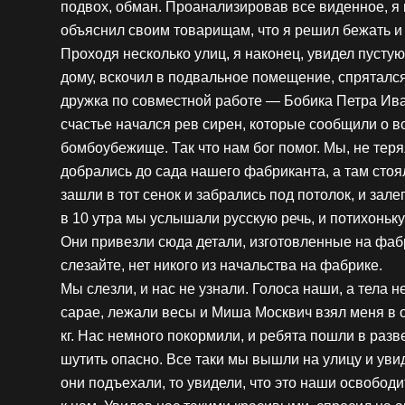
подвох, обман. Проанализировав все виденное, я п
объяснил своим товарищам, что я решил бежать и
Проходя несколько улиц, я наконец, увидел пуст
дому, вскочил в подвальное помещение, спрятался 
дружка по совместной работе — Бобика Петра Ива
счастье начался рев сирен, которые сообщили о в
бомбоубежище. Так что нам бог помог. Мы, не тер
добрались до сада нашего фабриканта, а там сто
зашли в тот сенок и забрались под потолок, и зале
в 10 утра мы услышали русскую речь, и потихоньку
Они привезли сюда детали, изготовленные на фабри
слезайте, нет никого из начальства на фабрике.
Мы слезли, и нас не узнали. Голоса наши, а тела не
сарае, лежали весы и Миша Москвич взял меня в ох
кг. Нас немного покормили, и ребята пошли в разве
шутить опасно. Все таки мы вышли на улицу и уви
они подъехали, то увидели, что это наши освоб