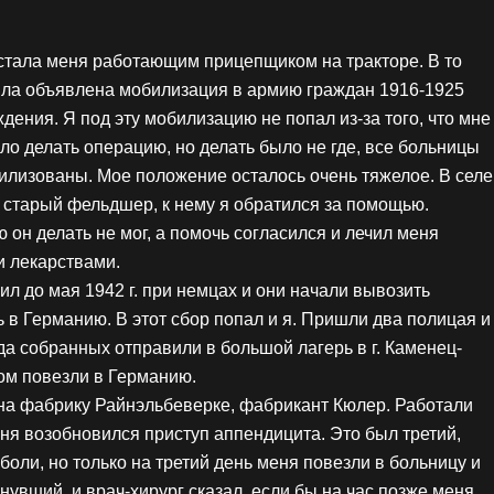
стала меня работающим прицепщиком на тракторе. В то
ла объявлена мобилизация в армию граждан 1916-1925
дения. Я под эту мобилизацию не попал из-за того, что мне
ло делать операцию, но делать было не где, все больницы
илизованы. Мое положение осталось очень тяжелое. В селе
 старый фельдшер, к нему я обратился за помощью.
 он делать не мог, а помочь согласился и лечил меня
и лекарствами.
ил до мая 1942 г. при немцах и они начали вывозить
 в Германию. В этот сбор попал и я. Пришли два полицая и
да собранных отправили в большой лагерь в г. Каменец-
дом повезли в Германию.
 на фабрику Райнэльбеверке, фабрикант Кюлер. Работали
ня возобновился приступ аппендицита. Это был третий,
 боли, но только на третий день меня повезли в больницу и
увший, и врач-хирург сказал, если бы на час позже меня