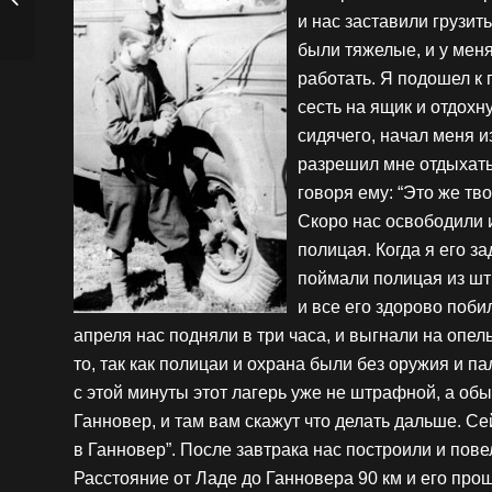
Яківна
и нас заставили грузит
были тяжелые, и у мен
работать. Я подошел к
сесть на ящик и отдохн
сидячего, начал меня и
разрешил мне отдыхать,
говоря ему: “Это же тво
Скоро нас освободили и
полицая. Когда я его з
поймали полицая из шт
и все его здорово побил
апреля нас подняли в три часа, и выгнали на опел
то, так как полицаи и охрана были без оружия и па
с этой минуты этот лагерь уже не штрафной, а обы
Ганновер, и там вам скажут что делать дальше. С
в Ганновер”. После завтрака нас построили и пове
Расстояние от Ладе до Ганновера 90 км и его пр