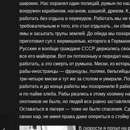
широких. Нас охранял один полицай, румын по на
вооружен карабином, наганом, шашкой, дреком. К 
работать без отдыха и перекуров. Работать мы не 
требовательным и того, кто стал отдыхать , он сби
ямы и засыпать трупы землей. До обеда мы похоро
приготовил суп с вермишелью, которого в Германии
Русские и вообще граждане СССР держались свои
все его майором. Вот он потихоньку и передал наш
работать, а это смерть от румына. Миски, из котор
рабы-иностранцы — французы, поляки, бельгийцы, 
три-четыре миски и тут же за столом и умирали. П
работать и до конца работы мы похоронили 8 рабов
и по пайке хлеба. Рабы рвались к этому хозяину н
охотников не было, но людей все равно заставляли 
Оставаться в лагере — тоже не было спасения. 
своих нар, не имея права даже опереться о стойку
Демченко Агафія
В скорости я попал на 