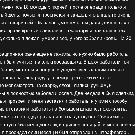
л, лечились 18 молодых парней, после операции только я
тый день, ночью, я проснулся и увидел, что в палате очень
моих товарищей. Оказалось, что им всем дали ужин и в суп
их брали кровь и сливали в стеклотару и вливали в них
, сколько я лежал, умерли все, у кого забрали кровь. На 20
рационная рана еще не зажила, но нужно было работать.
жен был учиться на электросварщика. В цеху работали три
 Сварку металла я впервые увидел здесь и внимательно
 обеда на электродугу, а немцы реготали и что-то
е мог смотреть на сварку, слезы лились ручьем, и
ны я полностью заболел и ослеп. Две недели я был слепым,
 я прозрел, и меня заставили работать, и учили способу
и меня ставили работать на большом штампе, похожем на
пе, как он вдруг развалился на два куска. Сбежались
т стула бил меня досхочу, и пришел полицай, и меня повел
е я просидел один месяц и был отправлен в штрафлагерь