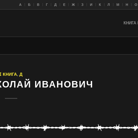
A
Б
В
Г
Д
Е
Ж
З
И
К
Л
M
Н
О
КНИГА 
I КНИГА
,
Д
КОЛАЙ ИВАНОВИЧ