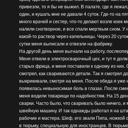
привезли, то я бы не выжил. В палате, где я лежа
один, и кушать мне не давали 4 суток. Где-то на пя
много врачей и сестер, что-то делают возле коек 
налили снотворное, и все спали мертвым сном. У н
какой-то раствор через капельницы. Через 20 суток
сутки меня выписали и отвезли на фабрику.
На другой день меня выгнали на работу, послеопе
Меня отвели в электросварочный цех, и тут я дол
старых фрица, и меня поставили к одному из них.
смотрел, как свариваются детали. Так я смотрел до
выкрикивали, смотря на меня. После обеда я уже н
появилась невыносимая боль в глазах. После сме
меня водили товарищи по надобностям. На 15 день
сварки. Часто было, что сваривать было нечего, 
швейную машину. И так однажды работал я на штам
рабочие и мастера. Шеф, его звали Пипа, ножкой о
в тюрьму, специальную для иностранцев. В тюрьм