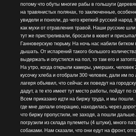
потому что обуты многие рабы в гольшуги (деревя
на травянистых полянах, то заключенные, особенн
увидели и поняли, до чего крепкий русский народ
как мухи от отравления травой. Наши русские шли и
тут же пристреливали, бросали в кювет и присыпал
Ганноверскую тюрьму. На ночь нас набили битком 
дышать. От испарений такого большого количества
выдержать и опустился на пол, то там его и затопт
На утро, когда открыли камеры, умерших, человек
кусочку хлеба и отобрали 300 человек, дали им п
лагеря объявил, что сейчас их поведут на городску
дадут, а те кто имеет тут место работы, пойдут по
Всем приказано идти на биржу труда, и мы пошли. 
где мне делали операцию, находилась через дорогу
что биржу пропустили, не заходя, а пошли дальше
погрузили из склада пулеметы (4 штуки), много па
собаками. Нам сказали, что они едут на фронт, отг