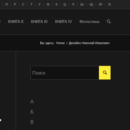
П
Р
С
Т
У
Ф
Х
Ц
Ч
Ш
Щ
Ю
Я
I
КНИГА II
КНИГА III
КНИГА IV
Фотостена
Вы здесь:
Home
/
Денейко Николай Иванович
A
Б
В