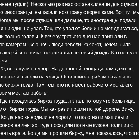
нные туфли). Несколько раз нас останавливали для отдыха
о иностранцы, выпасали всю траву с корешками. Вот тут м
. Когда мы после отдыха шли дальше, то иностранцы подали
 ни один не упал. Тех, кто упал от боли и не мог двигаться,
и только головы. К вечеру третьего дня нас пригнали в
по камерам. Всю ночь люди ревели, как скот, нечем было
 людей всю ночь с потолка лил потовый дождь. Кто не смог
али.
 20, вытянули на двор. На дворовой площади нам дали по
о лопате и вывели на улицу. Оставшимся рабам начальник
ю биржу труда. Там тем, кто не имеет рабочего места, его
 своим местам работы.
Где находилась биржа труда, я знал, потому что больница,
 от биржи труда. Мы как раз и пошли по той дороге. Вижу,
. Когда нас выводили на дорогу, то подогнали машины и
тронов на лентах, туда посадили полные кузова полиции с
онять врага. Когда мы прошли биржу, мне показалось, что эт