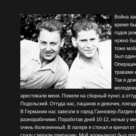
Война за
время бы
годов рож
нужно бы
тоже моб
был один
Операцию
травами 
Так я дож
молодежь
арестовали меня. Повели на сборный пункт, а отту
Подольский. Оттуда нас, пацанов и девочек, поез
В Германии нас завезли в город Ганновер-Латден
разнорабочими. Поработав дней 10-12, ночью у ме
очень болезненный. В лагере я стонал и кричал от
сразу сделали операцию. Мой аппендицит был лопн