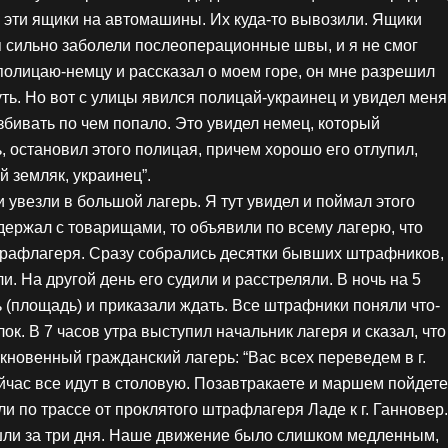
ь эти ящики на автомашины. Их куда-то вывозили. Ящики
я сильно заболели послеоперационные швы, и я не смог
 полицаю-немцу и рассказал о моем горе, он мне разрешил
уть. Но вот с улицы явился полицай-украинец и увидел меня
збивать по чем попало. Это увидел немец, который
 остановил этого полицая, причем хорошо его отлупил,
й земляк, украинец”.
 увезли в большой лагерь. Я тут увидел и поймал этого
адержал с товарищами, то объявили по всему лагерю, что
рафлагеря. Сразу собрались десятки бывших штрафников,
и. На другой день его судили и расстреляли. В ночь на 5
ь (площадь) и приказали ждать. Все штрафники поняли что-
лок. В 7 часов утра выступил начальник лагеря и сказал, что
кновенный гражданский лагерь: “Вас всех переведем в г.
ейчас все идут в столовую. Позавтракаете и маршем пойдете
ли по трассе от проклятого штрафлагеря Ладе к г. Ганновер.
ошли за три дня. Наше движение было слишком медленным,