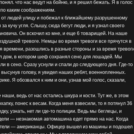
онял. что нас ведут на бойню, и я решил бежать. Я в голос
 по каким соображениям.
ую от людей улицу и побежал к ближайшему разрушенному
за кучу угля. Слышу, сюда бегут люди, и я узнал своего
новича. Он вскочил ко мне, и еще 6 товарищей. На наше
оздушной тревоге. Немцы во время тревоги все прячутся в
яя времени, разошлись в разные стороны и за время тревог
ял дом, в котором шеф сохранял сено для лошадей. Мы
гли в сено. Сразу уснули и спали до следующего дня. Где-то
 высунув голову, я увидел наших ребят, военнопленных.
ке. Я обозвался к ним и они, узнав мой голос, сказали,
 наши, ведь от нас остались шкура и кости. Тут же, в этом
апку, понес к весам. Когда меня взвесили, то я потянул 36
дку, узнать, нет ли где-то полиции. Ведь мы беглецы, и
дели — незнакомая автомашина едет прямо на нас. Когда
одители — американцы. Офицер вышел из машины и подошел