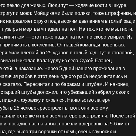
о пекло для живых. Люди тут — ходячие кости в шкуре.
 стригут и моют. Мойщиками были поляки, тоже штрафники, и
щик направляет струю под высоким давлением в голый зад и
 пузырь и мертвым падает на пол. На тех, кто не мыл ноги,
 кипятком — этот тоже падал на пол, но скоро умирал. Из
и принимать в коллектив. От нашей команды новеньких
ря били плеткой по 25 ударов в голый зад. Тут, в столовой,
вича и Николая Калабурду из села Сухой Еланец
же отбыв наказание. Через 5 дней нашего проживания в
аличия рабов в этот день одного раба недосчитались и
е хватало. Пересчитали по баракам и штубам. И наконец
да старший штубы доложил, что убежавший забрал у своих
 пиджак, фуражку и скрылся. Начальство лагеря
бы в 25 человек расстрелять; мол, они все ему,
тавили к стенке и при всем лагере расстреляли. После этой
 и, посадив нас на арбы, повезли в деревню за 5-6 км от
на, где было три воронки от бомб, очень глубоких и