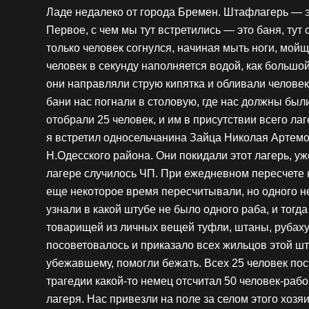
Ладе недалеко от города Бремен. Штафлагерь — эт
Первое, с чем мы тут встретились — это баня, тут
только человек согнулся, начиная мыть ноги, мой
человек в секунду наполняется водой, как большой
они направляли струю кипятка и обливали человека
бани нас погнали в столовую, где нас должны был
отобрали 25 человек, и им в присутствии всего лаге
я встретил односельчанина Зайца Николая Артемо
Н.Одесского района. Они покидали этот лагерь, у
лагере случилось ЧП. При ежедневном пересчете н
еще некоторое время пересчитывали, но одного н
узнали в какой штубе не было одного раба, и тог
товарищей из личных вещей туфли, штаны, рубаху,
посоветовалось и приказало всех жильцов этой шту
убежавшему, помогли бежать. Всех 25 человек пос
трагедии какой-то немец отсчитал 50 человек-рабов
лагеря. Нас привезли на поле за селом этого хозяи