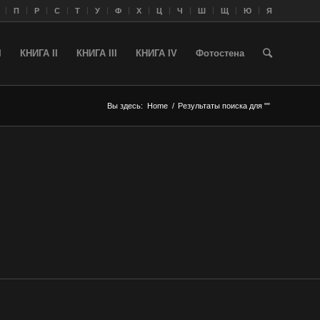
П
Р
С
Т
У
Ф
Х
Ц
Ч
Ш
Щ
Ю
Я
I
КНИГА II
КНИГА III
КНИГА IV
Фотостена
Вы здесь:
Home
/
Результаты поиска для ""