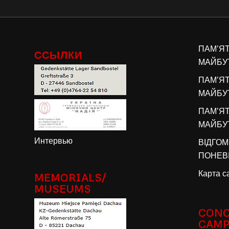
ПАМ’Я
ССЫЛКИ
МАЙБУТ
ПАМ’Я
МАЙБУТ
ПАМ’Я
МАЙБУТ
Интервью
ВІДГОМ
ПОНЕВІ
Карта с
MEMORIALS/
MUSEUMS
CONC
CAM