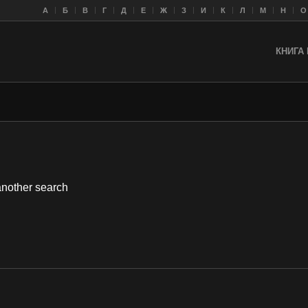
A
Б
В
Г
Д
Е
Ж
З
И
К
Л
M
Н
О
КНИГА 
 another search