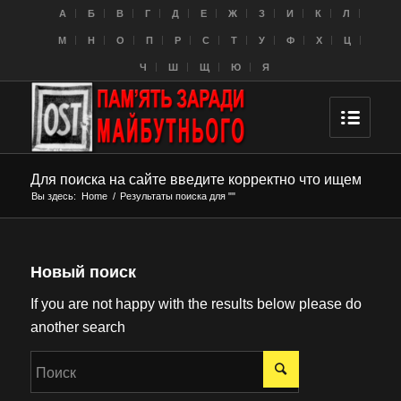
A
Б
В
Г
Д
Е
Ж
З
И
К
Л
M
Н
О
П
Р
С
Т
У
Ф
Х
Ц
Ч
Ш
Щ
Ю
Я
Для поиска на сайте введите корректно что ищем
Вы здесь:
Home
/
Результаты поиска для ""
Новый поиск
If you are not happy with the results below please do
another search