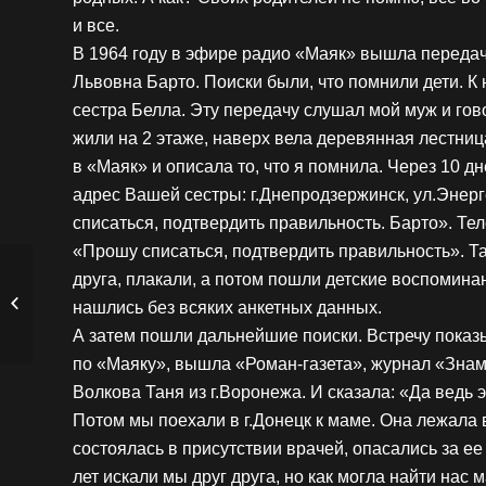
и все.
В 1964 году в эфире радио «Маяк» вышла передач
Львовна Барто. Поиски были, что помнили дети. 
сестра Белла. Эту передачу слушал мой муж и гово
жили на 2 этаже, наверх вела деревянная лестница
в «Маяк» и описала то, что я помнила. Через 10 
адрес Вашей сестры: г.Днепродзержинск, ул.Энерг
списаться, подтвердить правильность. Барто». Те
«Прошу списаться, подтвердить правильность». Так
друга, плакали, а потом пошли детские воспомина
Волошина Ольга
нашлись без всяких анкетных данных.
Максимовна
А затем пошли дальнейшие поиски. Встречу показ
по «Маяку», вышла «Роман-газета», журнал «Знам
Волкова Таня из г.Воронежа. И сказала: «Да ведь 
Потом мы поехали в г.Донецк к маме. Она лежала 
состоялась в присутствии врачей, опасались за ее
лет искали мы друг друга, но как могла найти нас 