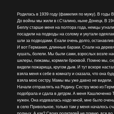
Родилась в 1939 году (фамилия по мужу). В годы
До войны мы жили в г.Сталино, ныне Донецк. В 1
Беллу старше меня на полтора года, немцы угнали
посадили на подводы на солому и укутали одеяла
шли за подводами. Ехали очень долго, останавлива
И вот Германия, длинные бараки. Спали на дерев
кушать, болели. Мы были сами, взрослых возле н
шклеры, пижамы, кормили брюквой. Помню мы, сид
видели пожарища, кругом дым. И тут вскоре наста
взяла меня к себе в комнату и сказала, что она б
взяла мою сестру. Мамы мы уже давно не видели.
Начали отправлять на Родину. Сестру мою из Гер
подобрала и сдала в детдом. А меня Кашлюченко Т.
нужен. Она издевалась надо мной, мне было очен
в село Привольное, только там у меня началось сч
родных. А как? Своих родителей не помню, все во 