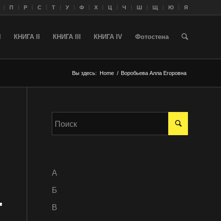
П
Р
С
Т
У
Ф
Х
Ц
Ч
Ш
Щ
Ю
Я
I
КНИГА II
КНИГА III
КНИГА IV
Фотостена
Вы здесь:
Home
/
Воробьева Алла Егоровна
A
Б
В