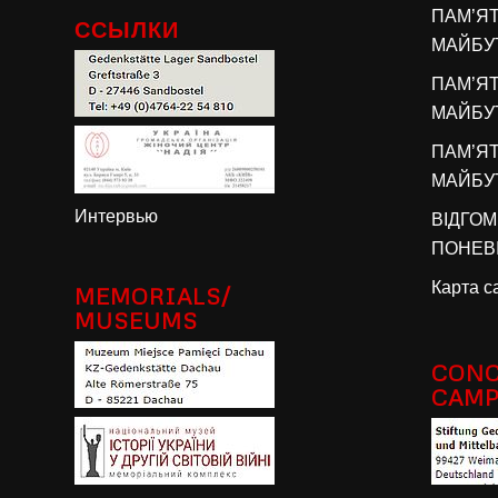
ПАМ’Я
ССЫЛКИ
МАЙБУТ
ПАМ’Я
МАЙБУТ
ПАМ’Я
МАЙБУТ
Интервью
ВІДГОМ
ПОНЕВІ
Карта с
MEMORIALS/
MUSEUMS
CONC
CAM