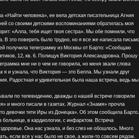
а «Найти человека», ее вела детская писательница Агния
К ней со своими детскими воспоминаниями обратилась моя
рит: «Алла, тебя ищет твоя сестра». Мы обе помнили, что
. В это поверить было трудно, но я все же написала письм
дней получила телеграмму из Москвы от Барто: «Сообщаю
етиков, 12, кв. 6. Полищук Виктория Александровна. Прошу
леграмма мне ни о чем не говорила, но меня звали слова
 я и узнала, что Виктория — это Белла. Мы узнали друг
ния. Радостная и удивительная была наша встреча, ведь мы
ывали по телевидению, дважды о нашей встрече говорили
я» и много писали в газетах. Журнал «Знамя» прочла
это девочки тети Иры из Донецка». Об этом сообщила Барто.
в больнице, в кардиологии, с инфарктом. Встреча
 здоровье. Она нас узнала, и без слез не обошлось. Много
мать, если все у нас было не свое, а жили-то совсем рядом.