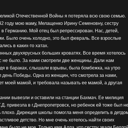
 Великой Отечественной Войны я потеряла всю свою семью.
942 году мою маму, Мелащенко Ирину Семеновну, сестру
 в Германию. Мой отец был репрессирован. Нас, детей,
ми. Было очень холодно, это был февраль. Все взрослые
лись в каких-то хатах.
янных двухярусных больших кроватях. Все время хотелось
ас не было. За нами смотрели две женщины. Дали нам
я в бараках, слышали взрывы, была бомбежка, на утро
л день Победы. Одна из женщин, что смотрела за нами,
удет моей мамой, и требовала называть ее мамой, а другая
мании вывезли и оставили на станции Бахмач. Ее милиция
Д. привезла в г.Днепропетровск, но ребенок ей тоже был н
ь плохо. Дирекция школы помогла меня определить в детдо
астливое детство. Но мне очень хотелось найти своих
мне было не мое. Только имя Алла, что сестру звали Белло