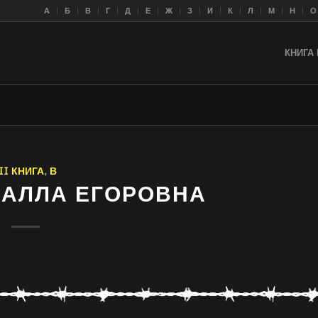
A
Б
В
Г
Д
Е
Ж
З
И
К
Л
M
Н
О
КНИГА 
II КНИГА
,
В
 АЛЛА ЕГОРОВНА