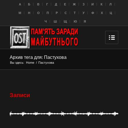
A
Б
В
Г
Д
Е
Ж
З
И
К
Л
M
Н
О
П
Р
С
Т
У
Ф
Х
Ц
Ч
Ш
Щ
Ю
Я
Архив тега для: Пастухова
Вы здесь:
Home
/
Пастухова
Записи