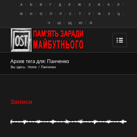
A
Б
В
Г
Д
Е
Ж
З
И
К
Л
M
Н
О
П
Р
С
Т
У
Ф
Х
Ц
Ч
Ш
Щ
Ю
Я
Архив тега для: Панченко
Вы здесь:
Home
/
Панченко
Записи