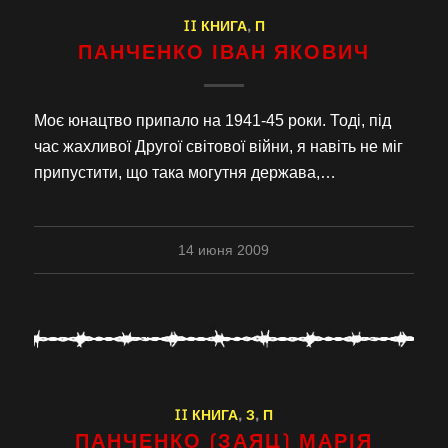
II КНИГА
,
П
ПАНЧЕНКО ІВАН ЯКОВИЧ
Моє юнацтво припало на 1941-45 роки. Тоді, під
час жахливої Другої світової війни, я навіть не міг
припустити, що така могутня держава,…
14 июня 2009
II КНИГА
,
З
,
П
ПАНЧЕНКО (ЗАЯЦ) МАРІЯ