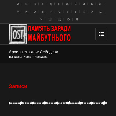
A
Б
В
Г
Д
Е
Ж
З
И
К
Л
M
Н
О
П
Р
С
Т
У
Ф
Х
Ц
Ч
Ш
Щ
Ю
Я
Архив тега для: Лєбєдєва
Вы здесь:
Home
/
Лєбєдєва
Записи