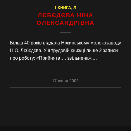
I КНИГА
,
Л
ЛЄБЄДЄВА НІНА
ОЛЕКСАНДРІВНА
Більш 40 років віддала Ніжинському молокозаводу
Н.О. Лєбєдєва. У її трудовій книжці лише 2 записи
про роботу: «Прийнята…, звільнена».…
17 июня 2009