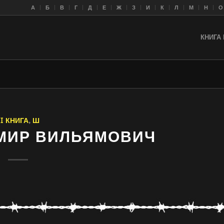
A
Б
В
Г
Д
Е
Ж
З
И
К
Л
M
Н
О
КНИГА 
II КНИГА
,
Ш
МИР ВИЛЬЯМОВИЧ