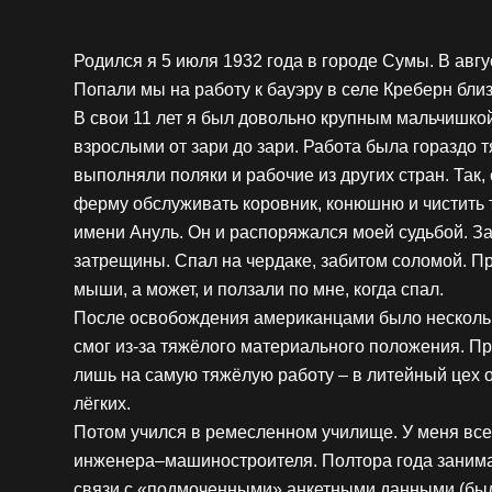
Родился я 5 июля 1932 года в городе Сумы. В авг
Попали мы на работу к бауэру в селе Креберн близ
В свои 11 лет я был довольно крупным мальчишкой
взрослыми от зари до зари. Работа была гораздо 
выполняли поляки и рабочие из других стран. Так
ферму обслуживать коровник, конюшню и чистить т
имени Ануль. Он и распоряжался моей судьбой. З
затрещины. Спал на чердаке, забитом соломой. П
мыши, а может, и ползали по мне, когда спал.
После освобождения американцами было нескольк
смог из-за тяжёлого материального положения. Пр
лишь на самую тяжёлую работу – в литейный цех 
лёгких.
Потом учился в ремесленном училище. У меня все
инженера–машиностроителя. Полтора года занима
связи с «подмоченными» анкетными данными (был