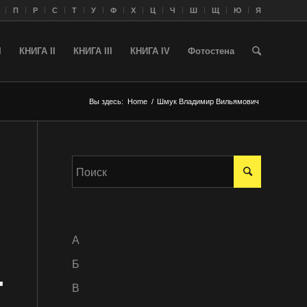
П
Р
С
Т
У
Ф
Х
Ц
Ч
Ш
Щ
Ю
Я
I
КНИГА II
КНИГА III
КНИГА IV
Фотостена
Вы здесь:
Home
/
Шмук Владимир Вильямович
A
Б
В