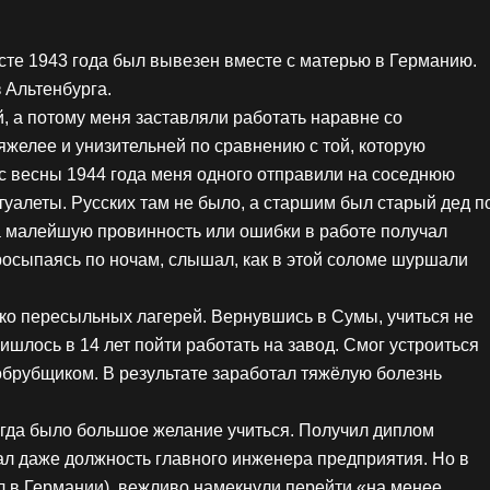
усте 1943 года был вывезен вместе с матерью в Германию.
 Альтенбурга.
, а потому меня заставляли работать наравне со
тяжелее и унизительней по сравнению с той, которую
, с весны 1944 года меня одного отправили на соседнюю
уалеты. Русских там не было, а старшим был старый дед п
а малейшую провинность или ошибки в работе получал
росыпаясь по ночам, слышал, как в этой соломе шуршали
о пересыльных лагерей. Вернувшись в Сумы, учиться не
ишлось в 14 лет пойти работать на завод. Смог устроиться
обрубщиком. В результате заработал тяжёлую болезнь
гда было большое желание учиться. Получил диплом
л даже должность главного инженера предприятия. Но в
 в Германии), вежливо намекнули перейти «на менее