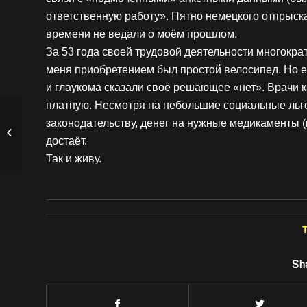
ответственную работу». Пятно немецкого отпрыск
времени не ведали о моём прошлом.
За 53 года своей трудовой деятельности многок
меня приобретением был простой велосипед. Но е
и глаукома сказали своё решающее «нет». Врачи 
платную. Несмотря на небольшие социальные льго
законодательству, денег на нужные медикаменты (
Шунц Ганна
Михайлівна
достаёт.
Так и живу.
Sha