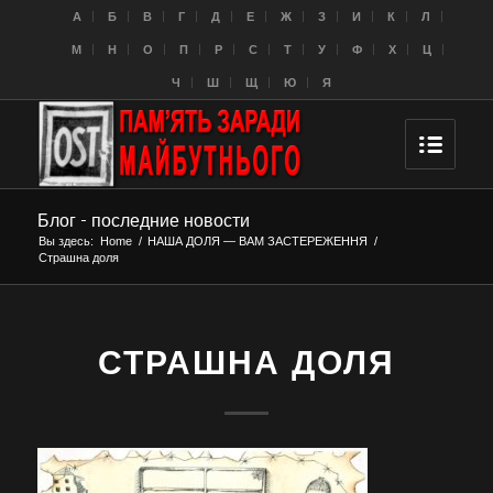
A
Б
В
Г
Д
Е
Ж
З
И
К
Л
M
Н
О
П
Р
С
Т
У
Ф
Х
Ц
Ч
Ш
Щ
Ю
Я
Блог - последние новости
Вы здесь:
Home
/
НАША ДОЛЯ — ВАМ ЗАСТЕРЕЖЕННЯ
/
Страшна доля
СТРАШНА ДОЛЯ