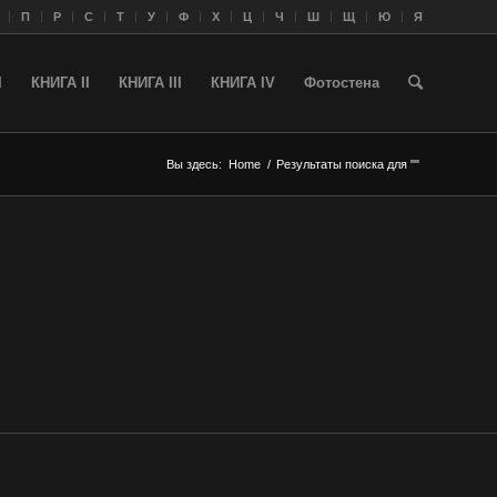
П
Р
С
Т
У
Ф
Х
Ц
Ч
Ш
Щ
Ю
Я
I
КНИГА II
КНИГА III
КНИГА IV
Фотостена
Вы здесь:
Home
/
Результаты поиска для ""