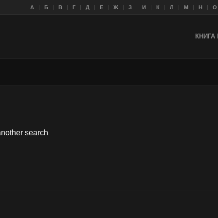
A
Б
В
Г
Д
Е
Ж
З
И
К
Л
M
Н
О
КНИГА 
 another search