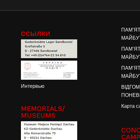
ПАМ’Я
ССЫЛКИ
МАЙБУТ
ПАМ’Я
МАЙБУТ
ПАМ’Я
МАЙБУТ
Интервью
ВІДГОМ
ПОНЕВІ
Карта с
MEMORIALS/
MUSEUMS
CONC
CAM